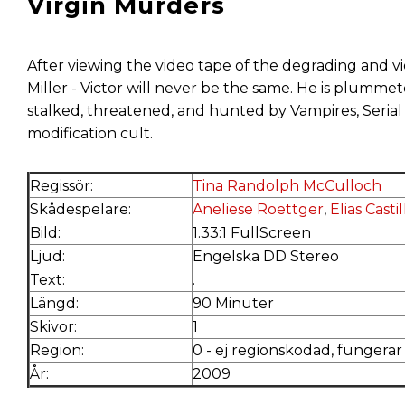
Virgin Murders
After viewing the video tape of the degrading and v
Miller - Victor will never be the same. He is plummet
stalked, threatened, and hunted by Vampires, Seria
modification cult.
Regissör:
Tina Randolph McCulloch
Skådespelare:
Aneliese Roettger
,
Elias Castil
Bild:
1.33:1 FullScreen
Ljud:
Engelska DD Stereo
Text:
.
Längd:
90 Minuter
Skivor:
1
Region:
0 - ej regionskodad, fungerar 
År:
2009