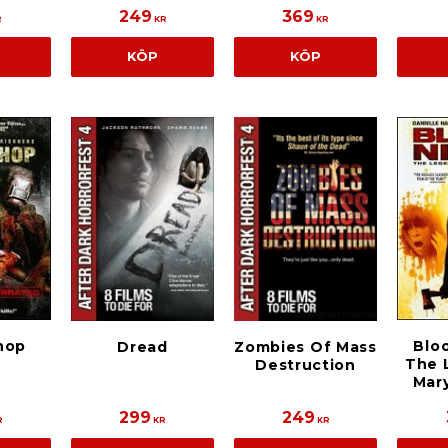
249
369
R
KR
KR
KÖP
KÖP
hop
Bloo
Zombies Of Mass
Dread
The 
Destruction
Mar
299
249
R
KR
KR