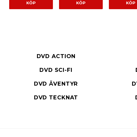
KÖP
KÖP
KÖP
DVD ACTION
DVD SCI-FI
DVD ÄVENTYR
D
DVD TECKNAT