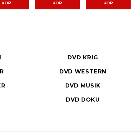
KÖP
KÖP
KÖP
I
DVD KRIG
ER
DVD WESTERN
ER
DVD MUSIK
DVD DOKU