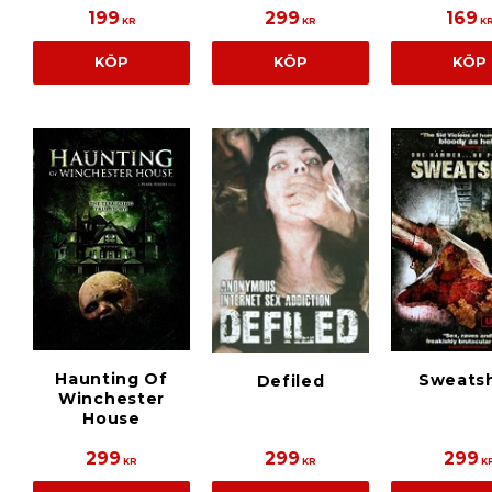
199
299
169
KR
KR
K
KÖP
KÖP
KÖP
Haunting Of
Sweats
Defiled
Winchester
House
299
299
299
KR
KR
K