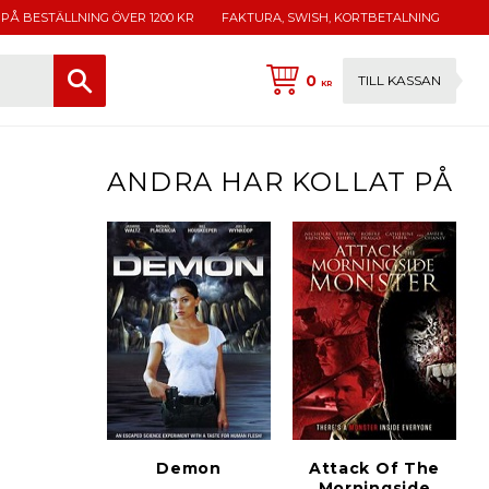
 PÅ BESTÄLLNING ÖVER 1200 KR
FAKTURA, SWISH, KORTBETALNING
0
TILL KASSAN
KR
ANDRA HAR KOLLAT PÅ
Demon
Attack Of The
Morningside