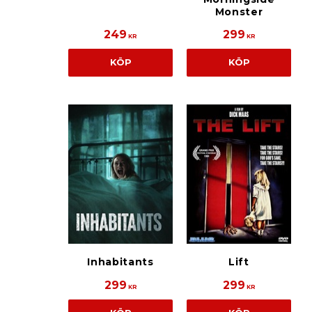
Monster
249
299
KR
KR
KÖP
KÖP
Inhabitants
Lift
299
299
KR
KR