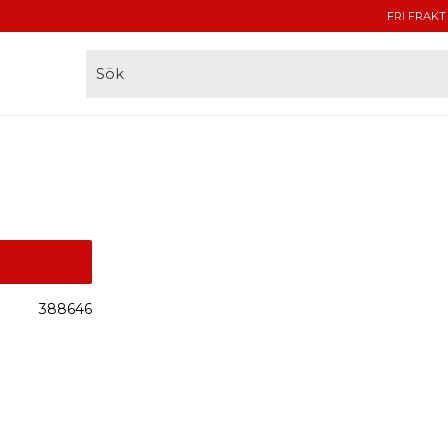
FRI FRAKT
388646