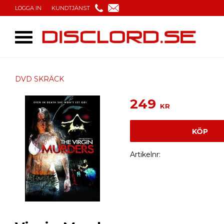
LOGGA IN
KUNDTJÄNST
DVD SKRÄCK
249
KR
KÖP
Artikelnr