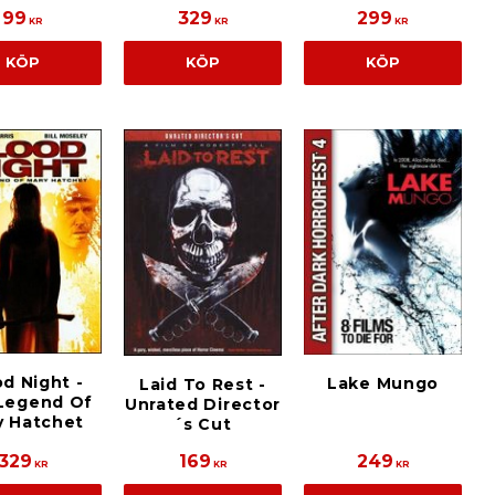
99
329
299
KR
KR
KR
KÖP
KÖP
KÖP
d Night -
Lake Mungo
Laid To Rest -
Legend Of
Unrated Director
y Hatchet
´s Cut
329
169
249
KR
KR
KR