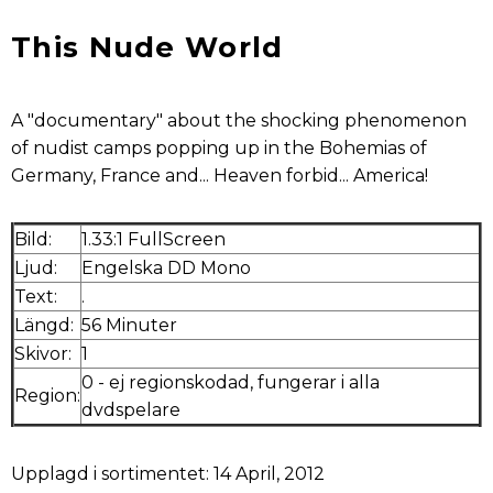
This Nude World
A "documentary" about the shocking phenomenon
of nudist camps popping up in the Bohemias of
Germany, France and... Heaven forbid... America!
Bild:
1.33:1 FullScreen
Ljud:
Engelska DD Mono
Text:
.
Längd:
56 Minuter
Skivor:
1
0 - ej regionskodad, fungerar i alla
Region:
dvdspelare
Upplagd i sortimentet: 14 April, 2012