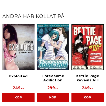
ANDRA HAR KOLLAT PÅ
Threesome
Bettie Page
Exploited
Addiction
Reveals All!
249
299
249
KR
KR
KR
KÖP
KÖP
KÖP