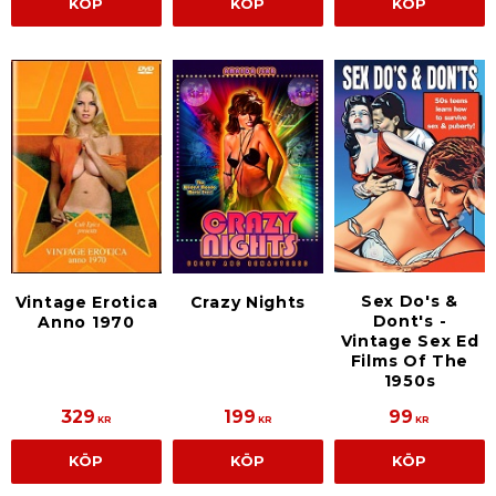
KÖP
KÖP
KÖP
Sex Do's &
Vintage Erotica
Crazy Nights
Dont's -
Anno 1970
Vintage Sex Ed
Films Of The
1950s
329
199
99
KR
KR
KR
KÖP
KÖP
KÖP