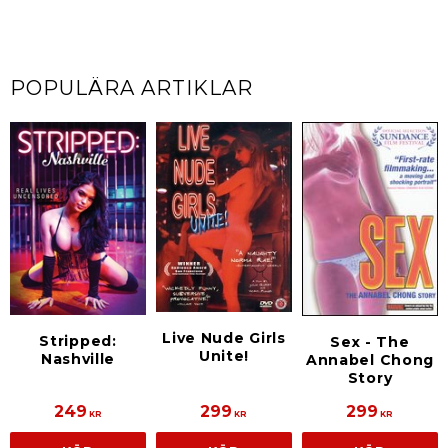
POPULÄRA ARTIKLAR
Live Nude Girls
Stripped:
Sex - The
Unite!
Nashville
Annabel Chong
Story
249
299
299
KR
KR
KR