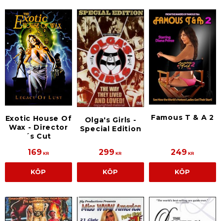
Famous T & A 2
Exotic House Of
Olga's Girls -
Wax - Director
Special Edition
´s Cut
169
299
249
KR
KR
KR
KÖP
KÖP
KÖP