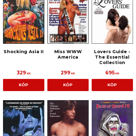
Shocking Asia II
Miss WWW
Lovers Guide -
America
The Essential
Collection
329
299
695
KR
KR
KR
KÖP
KÖP
KÖP