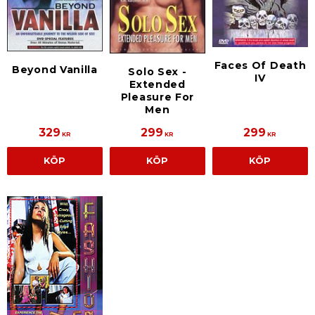
Faces Of Death
Beyond Vanilla
Solo Sex -
IV
Extended
Pleasure For
Men
329
299
299
KR
KR
KR
KÖP
KÖP
KÖP