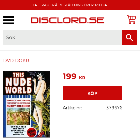
FRI FRAKT PÅ BESTÄLLNING ÖVER 1200 KR
Meny
FAKTURA, SWISH, KORTBETALNING
DVD DOKU
199
KR
KÖP
Artikelnr
379676