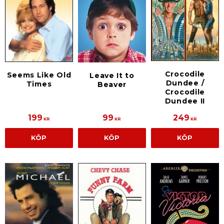
Crocodile
Seems Like Old
Leave It to
Dundee /
Times
Beaver
Crocodile
Dundee II
199
99
249
KR
KR
KR
KÖP
KÖP
KÖP