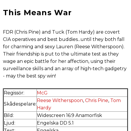
This Means War
FDR (Chris Pine) and Tuck (Tom Hardy) are covert
CIA operatives and best buddies...until they both fall
for charming and sexy Lauren (Reese Witherspoon).
Their friendship is put to the ultimate test as they
wage an epic battle for her affection, using their
surveillance skills and an array of high-tech gadgetry
- may the best spy win!
Regissör:
McG
Reese Witherspoon
,
Chris Pine
,
Tom
Skådespelare:
Hardy
Bild:
Widescreen 16:9 Anamorfisk
Ljud:
Engelska DD 5.1
Text:
Engelska