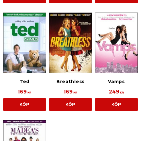
Ted
Breathless
Vamps
169
169
249
KR
KR
KR
KÖP
KÖP
KÖP