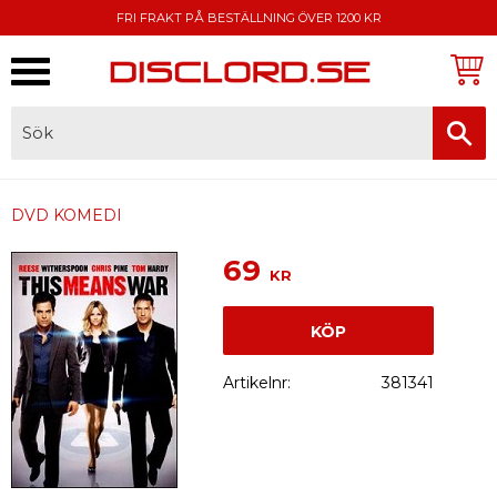
FRI FRAKT PÅ BESTÄLLNING ÖVER 1200 KR
Meny
FAKTURA, SWISH, KORTBETALNING
DVD KOMEDI
69
KR
KÖP
Artikelnr
381341