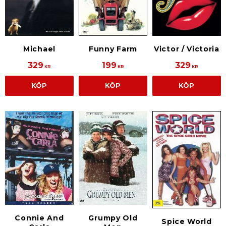
Michael
Funny Farm
Victor / Victoria
329
199
329
KR
KR
KR
KÖP
KÖP
KÖP
Connie And
Grumpy Old
Spice World