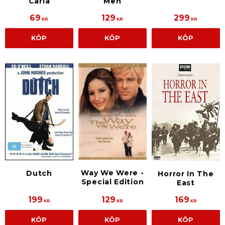
Carla
Men
69
129
299
KR
KR
KR
KÖP
KÖP
KÖP
Way We Were -
Dutch
Horror In The
Special Edition
East
199
129
169
KR
KR
KR
KÖP
KÖP
KÖP