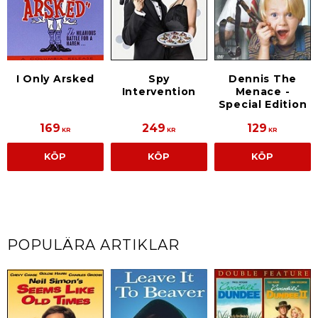
I Only Arsked
Spy
Dennis The
Intervention
Menace -
Special Edition
169
249
129
KR
KR
KR
KÖP
KÖP
KÖP
POPULÄRA ARTIKLAR