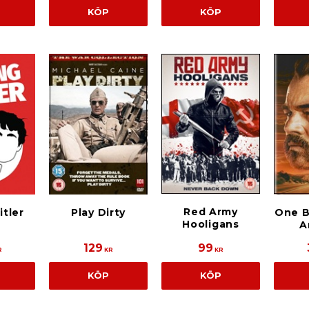
KÖP
KÖP
Red Army
itler
Play Dirty
One B
Hooligans
A
129
99
R
KR
KR
KÖP
KÖP