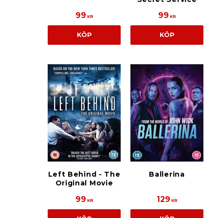
99
99
KR
KR
KÖP
KÖP
Left Behind - The
Ballerina
Original Movie
99
129
KR
KR