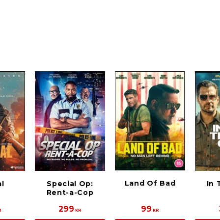
Land Of Bad
l
Special Op:
In 
Rent-a-Cop
299
99
R
KR
KR