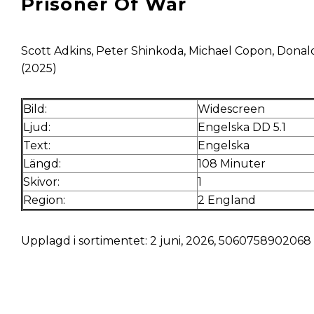
Prisoner Of War
Scott Adkins, Peter Shinkoda, Michael Copon, Donal
(2025)
Bild:
Widescreen
Ljud:
Engelska DD 5.1
Text:
Engelska
Längd:
108 Minuter
Skivor:
1
Region:
2 England
Upplagd i sortimentet: 2 juni, 2026, 5060758902068