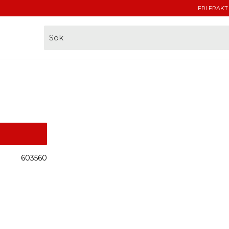
FRI FRAKT
603560