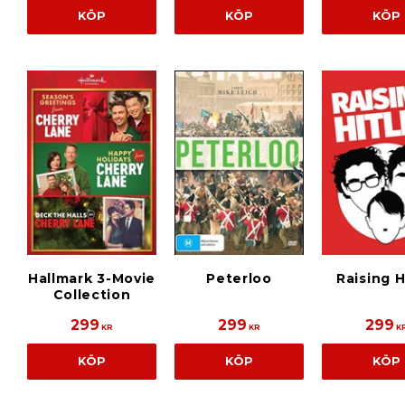
KÖP
KÖP
KÖP
Hallmark 3-Movie
Peterloo
Raising H
Collection
299
299
299
KR
KR
K
KÖP
KÖP
KÖP