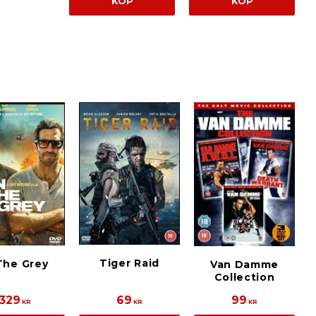
KÖP
KÖP
Tiger Raid
The Grey
Van Damme
Collection
329
69
99
KR
KR
KR