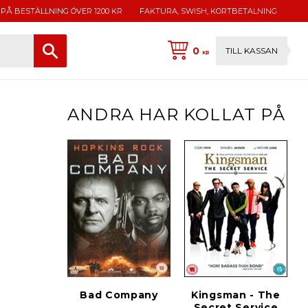
 PÅ BESTÄLLNING ÖVER 1200 KR
FAKTURA, SWISH, KORTBETALNING
0
TILL KASSAN
KR
ANDRA HAR KOLLAT PÅ
Bad Company
Kingsman - The
Secret Service