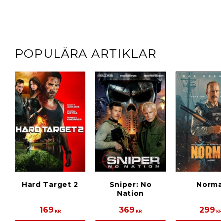
POPULÄRA ARTIKLAR
Hard Target 2
Sniper: No
Norma
Nation
169
369
299
KR
KR
K