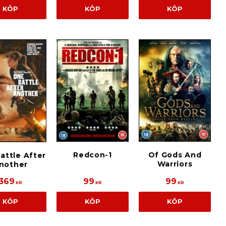
KÖP
KÖP
KÖP
Redcon-1
Of Gods And
attle After
Warriors
nother
369
99
99
KR
KR
KR
KÖP
KÖP
KÖP