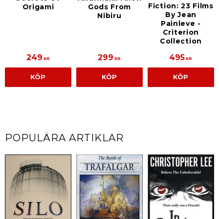
Fiction: 23 Films
Origami
Gods From
By Jean
Nibiru
Painleve -
Criterion
Collection
249
299
495
KR
KR
KR
KÖP
KÖP
KÖP
POPULÄRA ARTIKLAR