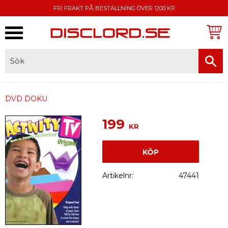
FRI FRAKT PÅ BESTÄLLNING ÖVER 1200 KR
Meny
FAKTURA, SWISH, KORTBETALNING
DVD DOKU
199
KR
KÖP
Artikelnr
47441