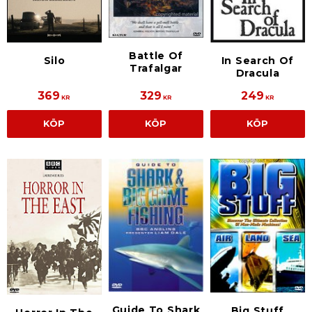
Battle Of
Silo
In Search Of
Trafalgar
Dracula
369
329
249
KR
KR
KR
KÖP
KÖP
KÖP
Guide To Shark
Big Stuff