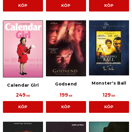
KÖP
KÖP
KÖP
Monster's Ball
Godsend
Calendar Girl
249
199
129
KR
KR
KR
KÖP
KÖP
KÖP