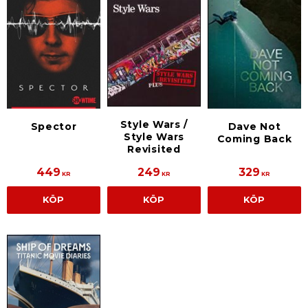
Style Wars /
Spector
Dave Not
Style Wars
Coming Back
Revisited
449
249
329
KR
KR
KR
KÖP
KÖP
KÖP