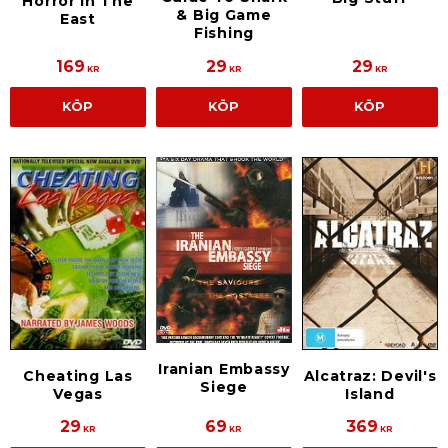
Horror In The
& Big Game
East
Fishing
169
29
29
KR
KR
KR
KÖP
KÖP
KÖP
Iranian Embassy
Cheating Las
Alcatraz: Devil's
Siege
Vegas
Island
29
69
369
KR
KR
KR