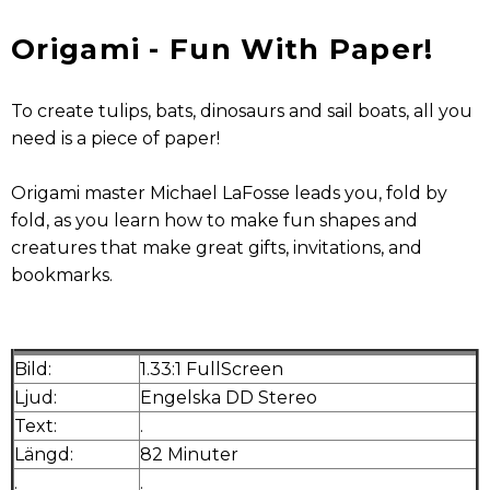
Origami - Fun With Paper!
To create tulips, bats, dinosaurs and sail boats, all you
need is a piece of paper!
Origami master Michael LaFosse leads you, fold by
fold, as you learn how to make fun shapes and
creatures that make great gifts, invitations, and
bookmarks.
Bild:
1.33:1 FullScreen
Ljud:
Engelska DD Stereo
Text:
.
Längd:
82 Minuter
.
.