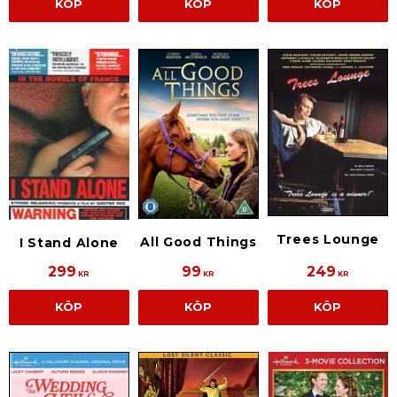
KÖP
KÖP
KÖP
Trees Lounge
All Good Things
I Stand Alone
299
99
249
KR
KR
KR
KÖP
KÖP
KÖP