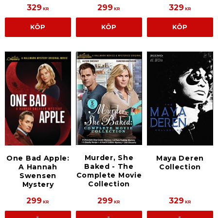
329
299
329
KR
KR
KR
KÖP
KÖP
KÖP
Murder, She
One Bad Apple:
Maya Deren
Baked - The
A Hannah
Collection
Complete Movie
Swensen
Collection
Mystery
299
299
329
KR
KR
KR