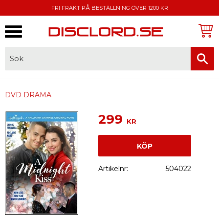
FRI FRAKT PÅ BESTÄLLNING ÖVER 1200 KR
Meny
FAKTURA, SWISH, KORTBETALNING
DVD DRAMA
299
KR
KÖP
Artikelnr
504022