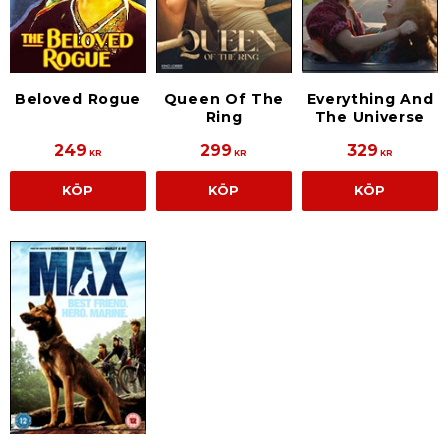
Beloved Rogue
Queen Of The
Everything And
Ring
The Universe
249
299
329
KR
KR
KR
KÖP
KÖP
KÖP