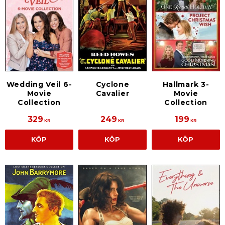
Wedding Veil 6-
Cyclone
Hallmark 3-
Movie
Cavalier
Movie
Collection
Collection
329
249
199
KR
KR
KR
KÖP
KÖP
KÖP