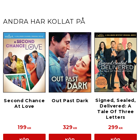
ANDRA HAR KOLLAT PÅ
Signed, Sealed,
Second Chance
Out Past Dark
Delivered: A
At Love
Tale Of Three
Letters
199
329
299
KR
KR
KR
KÖP
KÖP
KÖP