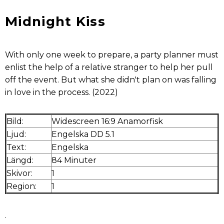
Midnight Kiss
With only one week to prepare, a party planner must
enlist the help of a relative stranger to help her pull
off the event. But what she didn't plan on was falling
in love in the process. (2022)
Bild:
Widescreen 16:9 Anamorfisk
Ljud:
Engelska DD 5.1
Text:
Engelska
Längd:
84 Minuter
Skivor:
1
Region:
1
.