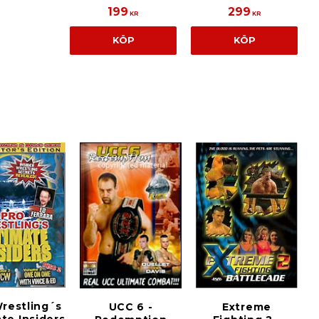
199
299
KR
KR
KÖP
KÖP
restling´s
Extreme
UCC 6 -