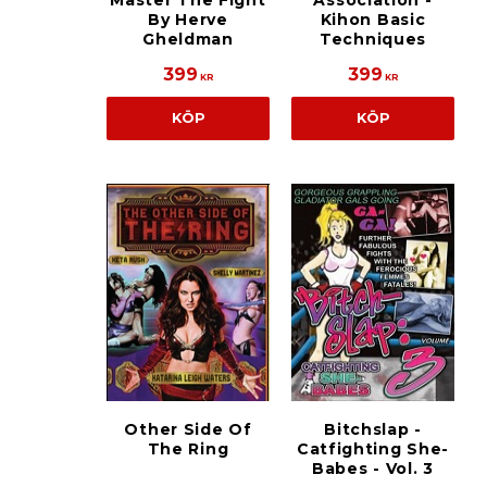
Master The Fight
Association -
By Herve
Kihon Basic
Gheldman
Techniques
399
399
KR
KR
KÖP
KÖP
Other Side Of
Bitchslap -
The Ring
Catfighting She-
Babes - Vol. 3