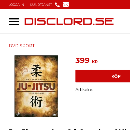
LOGGA IN
KUNDTJÄNST
DVD SPORT
399
KR
KÖP
Artikelnr