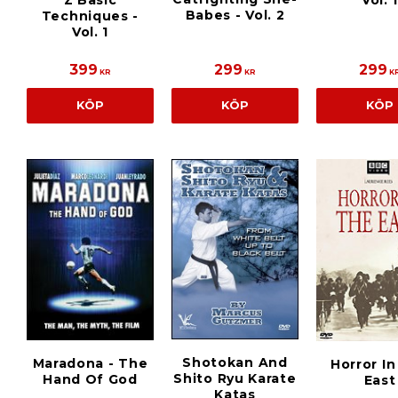
Babes - Vol. 2
Techniques -
Vol. 1
399
299
299
KR
KR
K
KÖP
KÖP
KÖP
Shotokan And
Maradona - The
Horror I
Shito Ryu Karate
Hand Of God
East
Katas