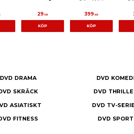
29
399
R
KR
KR
KÖP
KÖP
DVD DRAMA
DVD KOMED
DVD SKRÄCK
DVD THRILL
VD ASIATISKT
DVD TV-SERI
DVD FITNESS
DVD SPORT