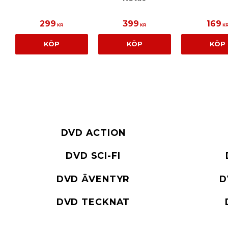
299
399
169
KR
KR
K
KÖP
KÖP
KÖP
DVD ACTION
DVD SCI-FI
DVD ÄVENTYR
D
DVD TECKNAT