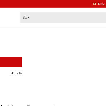
FRI FRAKT
381506