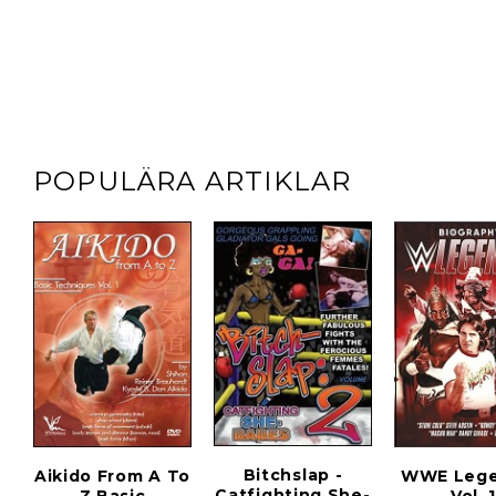
POPULÄRA ARTIKLAR
Bitchslap -
Aikido From A To
WWE Lege
Catfighting She-
Z Basic
Vol. 