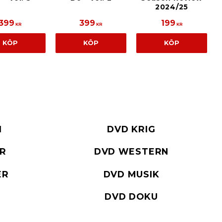
2024/25
399
399
199
KR
KR
KR
KÖP
KÖP
KÖP
I
DVD KRIG
ER
DVD WESTERN
ER
DVD MUSIK
DVD DOKU