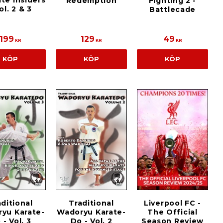
te Insiders
Fighting 2 -
Redemption
ol. 2 & 3
Battlecade
199
129
49
KR
KR
KR
KÖP
KÖP
KÖP
Traditional
Liverpool FC -
ditional
Wadoryu Karate-
The Official
yu Karate-
Do - Vol. 2
Season Review
 - Vol. 3