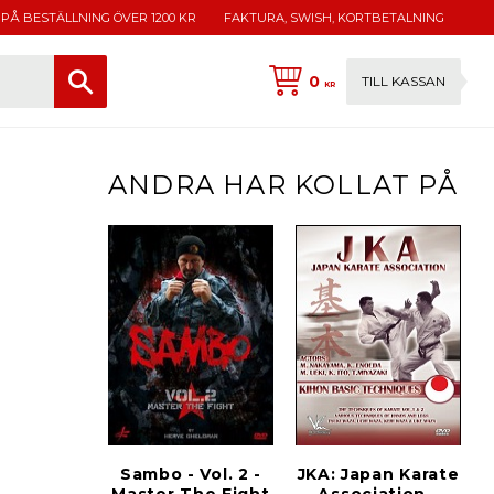
 PÅ BESTÄLLNING ÖVER 1200 KR
FAKTURA, SWISH, KORTBETALNING
0
TILL KASSAN
KR
ANDRA HAR KOLLAT PÅ
Sambo - Vol. 2 -
JKA: Japan Karate