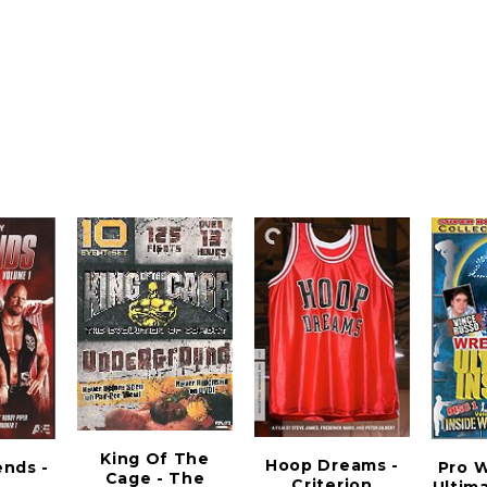
King Of The
Hoop Dreams -
nds -
Pro W
Cage - The
Criterion
1