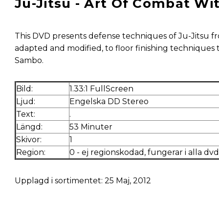
Ju-Jitsu - Art Of Combat W
This DVD presents defense techniques of Ju-Jitsu 
adapted and modified, to floor finishing techniques
Sambo.
Bild:
1.33:1 FullScreen
Ljud:
Engelska DD Stereo
Text:
.
Längd:
53 Minuter
Skivor:
1
Region:
0 - ej regionskodad, fungerar i alla dv
Upplagd i sortimentet: 25 Maj, 2012