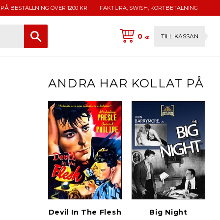
 PÅ BESTÄLLNING ÖVER 1200 KR
FAKTURA, SWISH, KORTBETALNING
0
TILL KASSAN
KR
ANDRA HAR KOLLAT PÅ
Devil In The Flesh
Big Night