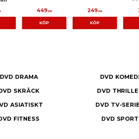
ion
449
249
R
KR
KR
KÖP
KÖP
DVD DRAMA
DVD KOMED
DVD SKRÄCK
DVD THRILL
VD ASIATISKT
DVD TV-SERI
DVD FITNESS
DVD SPORT