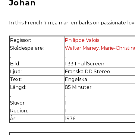
Johan
In this French film, a man embarks on passionate love a
Regissör:
Philippe Valois
Skådespelare:
Walter Maney
,
Marie-Christin
.
.
Bild:
1.33:1 FullScreen
Ljud:
Franska DD Stereo
Text:
Engelska
Längd:
85 Minuter
.
.
Skivor:
1
Region:
1
År:
1976