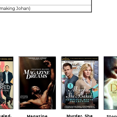
t making Johan)
ealed,
Murder, She
Magazine
Stor