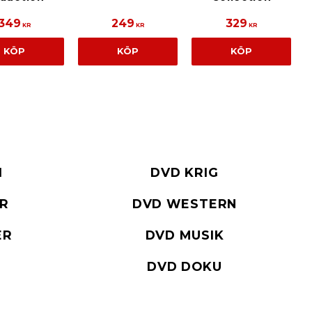
349
249
329
KR
KR
KR
KÖP
KÖP
KÖP
I
DVD KRIG
ER
DVD WESTERN
ER
DVD MUSIK
DVD DOKU