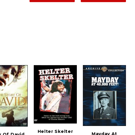
Helter Skelter
Mayday At
y Of David