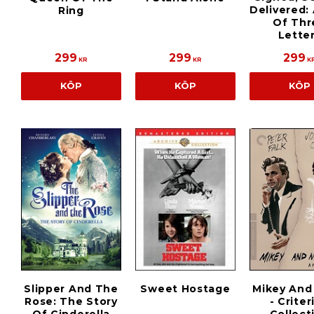
Delivered:
Ring
Of Thr
Lette
299
299
299
KR
KR
K
KÖP
KÖP
KÖP
Slipper And The
Sweet Hostage
Mikey And
Rose: The Story
- Criter