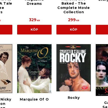
 A Tale
Baked - The
Dreams
ee
Complete Movie
rs
Collection
329
299
R
KR
KR
KÖP
KÖP
Rocky
 Nicky
Marquise Of O
G
ion
Se