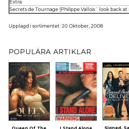
Extra:
Secrets de Tournage (Philippe Vallois´ look back a
Upplagd i sortimentet: 20 Oktober, 2008
POPULÄRA ARTIKLAR
Signed, S
Queen Of The
I Stand Alone