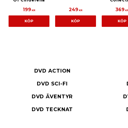
Of Cinderella
Collect
199
249
369
KR
KR
K
KÖP
KÖP
KÖP
DVD ACTION
DVD SCI-FI
DVD ÄVENTYR
D
DVD TECKNAT