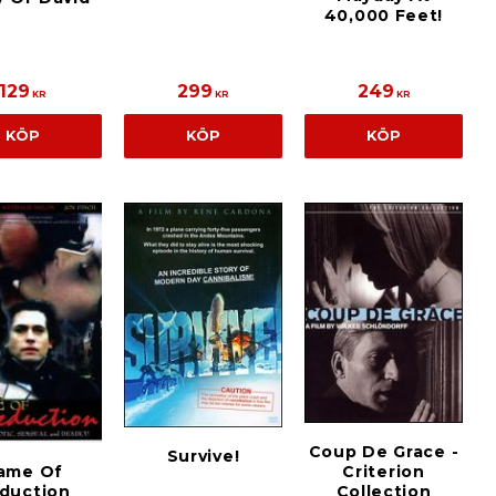
40,000 Feet!
129
299
249
KR
KR
KR
KÖP
KÖP
KÖP
Coup De Grace -
Survive!
ame Of
Criterion
duction
Collection