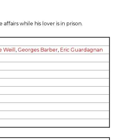
ffairs while his lover is in prison.
e Weill
,
Georges Barber
,
Eric Guardagnan