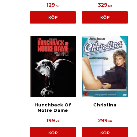
129
329
KR
KR
KÖP
KÖP
Hunchback Of
Christina
Notre Dame
199
299
KR
KR
KÖP
KÖP