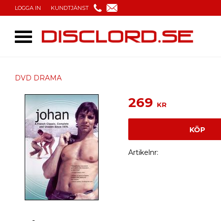
LOGGA IN
KUNDTJÄNST
DVD DRAMA
269
KR
KÖP
Artikelnr