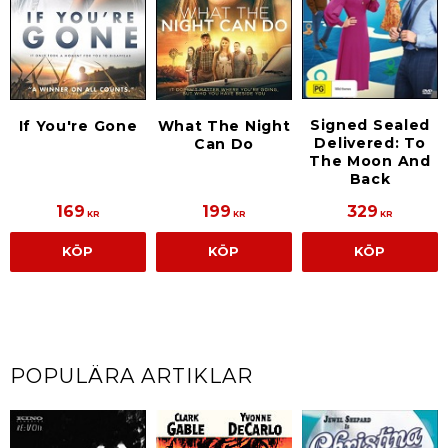
Signed Sealed
If You're Gone
What The Night
Delivered: To
Can Do
The Moon And
Back
169
199
329
KR
KR
KR
KÖP
KÖP
KÖP
POPULÄRA ARTIKLAR