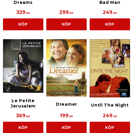
Dreams
Bad Man
329
299
249
KR
KR
KR
KÖP
KÖP
KÖP
Le Petite
Dreamer
Until The Night
Jerusalem
369
199
249
KR
KR
KR
KÖP
KÖP
KÖP