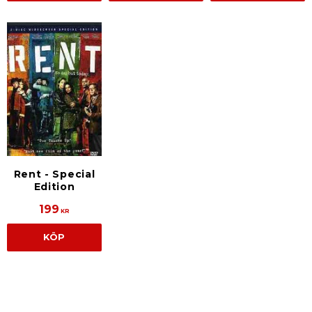
Rent - Special
Edition
199
KR
KÖP