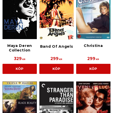
Christina
Maya Deren
Band Of Angels
Collection
329
299
299
KR
KR
KR
KÖP
KÖP
KÖP