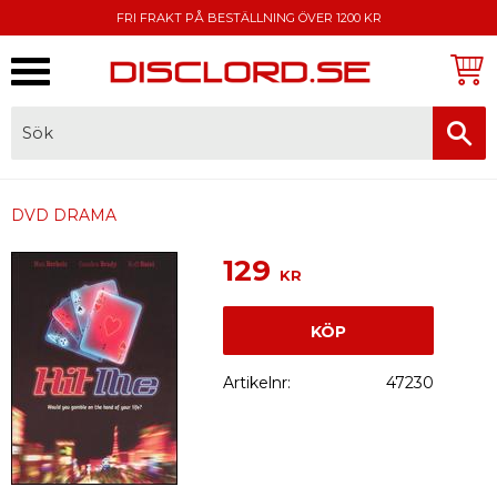
FRI FRAKT PÅ BESTÄLLNING ÖVER 1200 KR
Meny
FAKTURA, SWISH, KORTBETALNING
DVD DRAMA
129
KR
KÖP
Artikelnr
47230