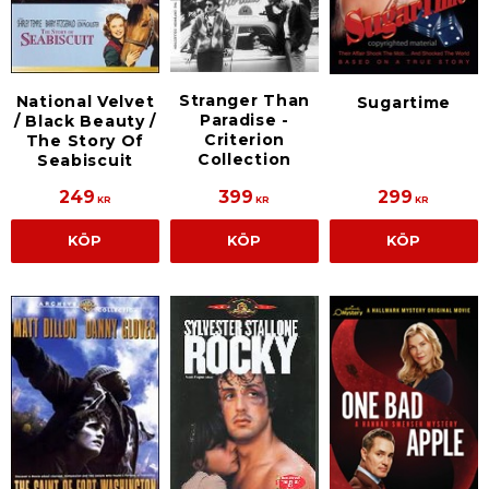
Stranger Than
National Velvet
Sugartime
Paradise -
/ Black Beauty /
Criterion
The Story Of
Collection
Seabiscuit
249
399
299
KR
KR
KR
KÖP
KÖP
KÖP