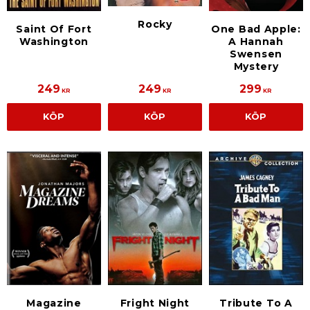
Rocky
Saint Of Fort
One Bad Apple:
Washington
A Hannah
Swensen
Mystery
249
249
299
KR
KR
KR
KÖP
KÖP
KÖP
Magazine
Fright Night
Tribute To A