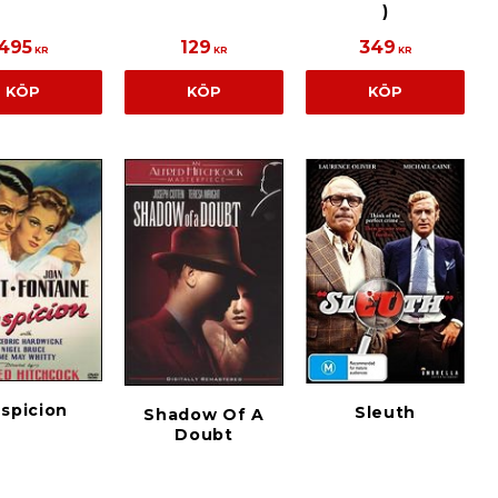
)
495
129
349
KR
KR
KR
KÖP
KÖP
KÖP
spicion
Sleuth
Shadow Of A
Doubt