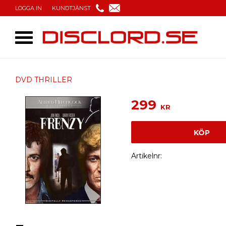
LOGGA IN
KUNDTJÄNST
DVD THRILLER
299
KR
KÖP
Artikelnr