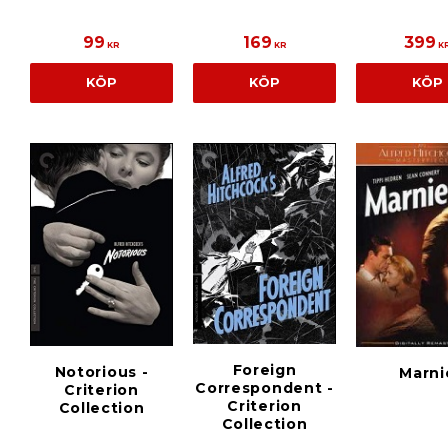
99
169
399
KR
KR
K
KÖP
KÖP
KÖP
Foreign
Notorious -
Marni
Correspondent -
Criterion
Criterion
Collection
Collection