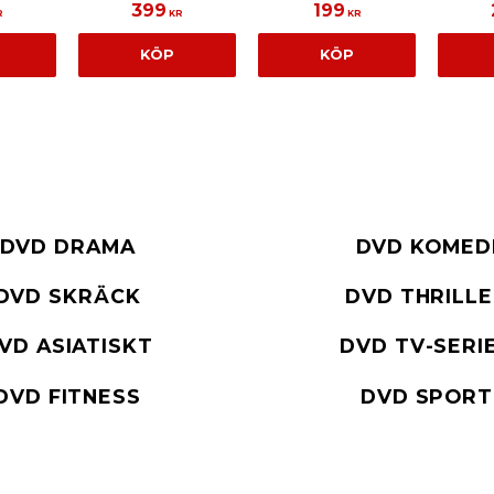
399
199
R
KR
KR
KÖP
KÖP
DVD DRAMA
DVD KOMED
DVD SKRÄCK
DVD THRILL
VD ASIATISKT
DVD TV-SERI
DVD FITNESS
DVD SPORT