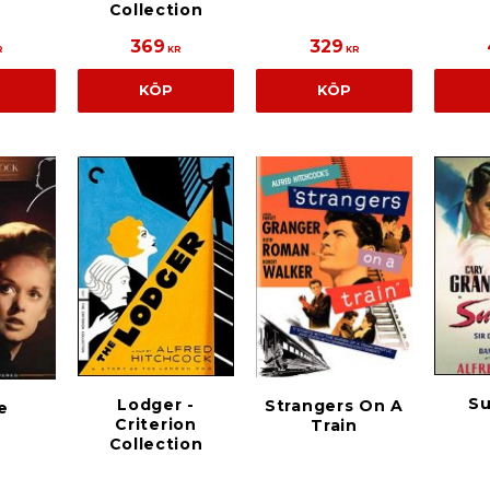
Collection
369
329
R
KR
KR
KÖP
KÖP
Su
Lodger -
Strangers On A
e
Criterion
Train
Collection