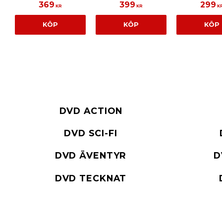
369
399
299
KR
KR
K
KÖP
KÖP
KÖP
DVD ACTION
DVD SCI-FI
DVD ÄVENTYR
D
DVD TECKNAT