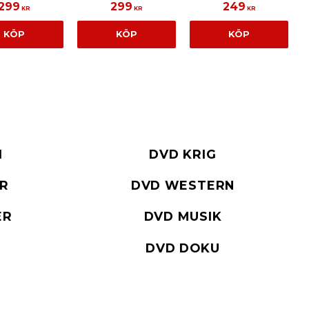
299
299
249
KR
KR
KR
KÖP
KÖP
KÖP
I
DVD KRIG
ER
DVD WESTERN
ER
DVD MUSIK
DVD DOKU