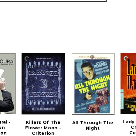
Lady 
rai -
Killers Of The
All Through The
Cr
ion
Flower Moon -
Night
Co
ion
Criterion