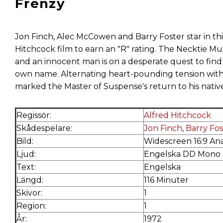
Frenzy
Jon Finch, Alec McCowen and Barry Foster star in this
Hitchcock film to earn an "R" rating. The Necktie Mu
and an innocent man is on a desperate quest to find t
own name. Alternating heart-pounding tension with
marked the Master of Suspense's return to his nativ
Regissör:
Alfred Hitchcock
Skådespelare:
Jon Finch
,
Barry Fos
Bild:
Widescreen 16:9 An
Ljud:
Engelska DD Mono
Text:
Engelska
Längd:
116 Minuter
Skivor:
1
Region:
1
År:
1972