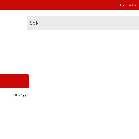
FRI FRAKT
387403