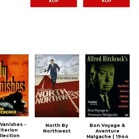
KÖP
KÖP
Vanishes -
North By
Bon Voyage &
iterion
Northwest
Aventure
llection
Malgache ( 1944