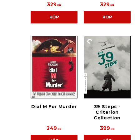
329
329
KR
KR
KÖP
KÖP
Dial M For Murder
39 Steps -
Criterion
Collection
249
399
KR
KR