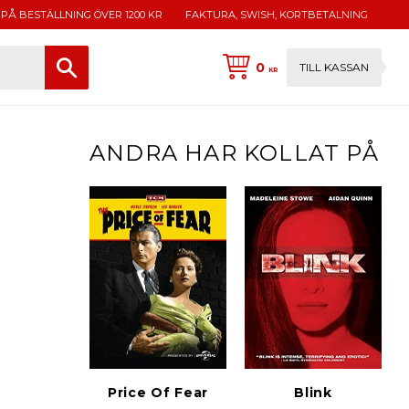
 PÅ BESTÄLLNING ÖVER 1200 KR
FAKTURA, SWISH, KORTBETALNING
0
TILL KASSAN
KR
ANDRA HAR KOLLAT PÅ
Price Of Fear
Blink