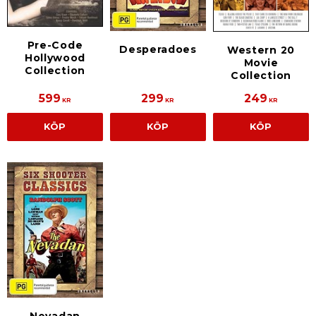
Pre-Code
Desperadoes
Western 20
Hollywood
Movie
Collection
Collection
599
299
249
KR
KR
KR
KÖP
KÖP
KÖP