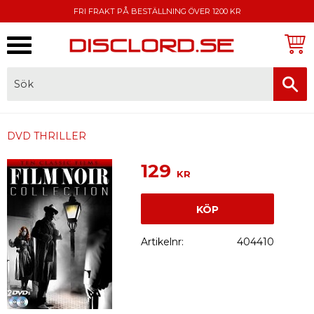
FRI FRAKT PÅ BESTÄLLNING ÖVER 1200 KR
Meny
FAKTURA, SWISH, KORTBETALNING
DVD THRILLER
129
KR
KÖP
Artikelnr
404410