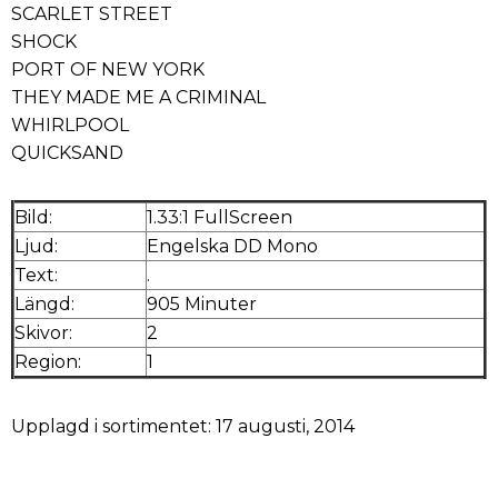
SCARLET STREET
SHOCK
PORT OF NEW YORK
THEY MADE ME A CRIMINAL
WHIRLPOOL
QUICKSAND
Bild:
1.33:1 FullScreen
Ljud:
Engelska DD Mono
Text:
.
Längd:
905 Minuter
Skivor:
2
Region:
1
Upplagd i sortimentet: 17 augusti, 2014