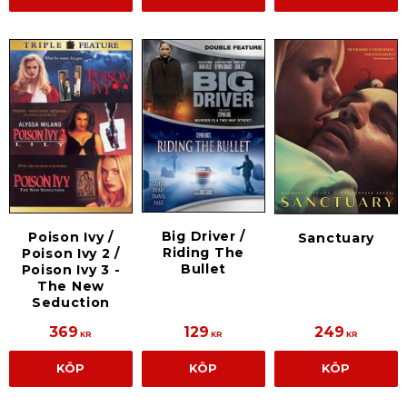
Big Driver /
Poison Ivy /
Sanctuary
Riding The
Poison Ivy 2 /
Bullet
Poison Ivy 3 -
The New
Seduction
369
129
249
KR
KR
KR
KÖP
KÖP
KÖP