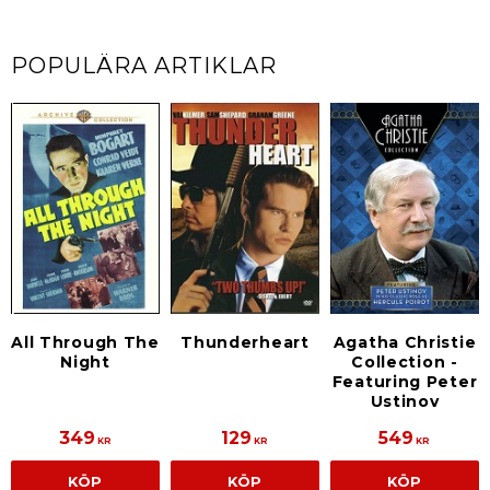
POPULÄRA ARTIKLAR
All Through The
Thunderheart
Agatha Christie
Night
Collection -
Featuring Peter
Ustinov
349
129
549
KR
KR
KR
KÖP
KÖP
KÖP