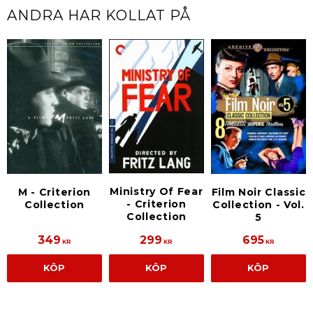
ANDRA HAR KOLLAT PÅ
Ministry Of Fear
M - Criterion
Film Noir Classic
- Criterion
Collection
Collection - Vol.
Collection
5
349
299
695
KR
KR
KR
KÖP
KÖP
KÖP