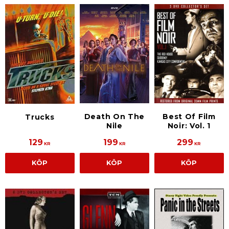
Death On The
Best Of Film
Trucks
Nile
Noir: Vol. 1
129
199
299
KR
KR
KR
KÖP
KÖP
KÖP