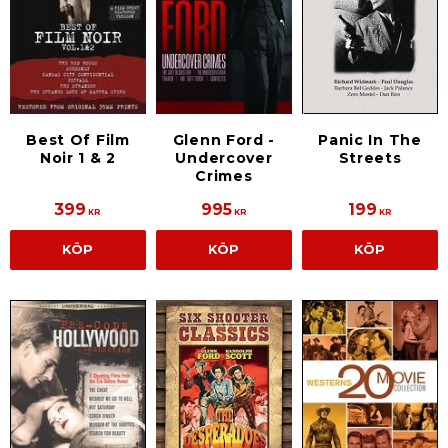
Best Of Film
Glenn Ford -
Panic In The
Noir 1 & 2
Undercover
Streets
Crimes
399
995
199
KR
KR
KR
KÖP
KÖP
KÖP