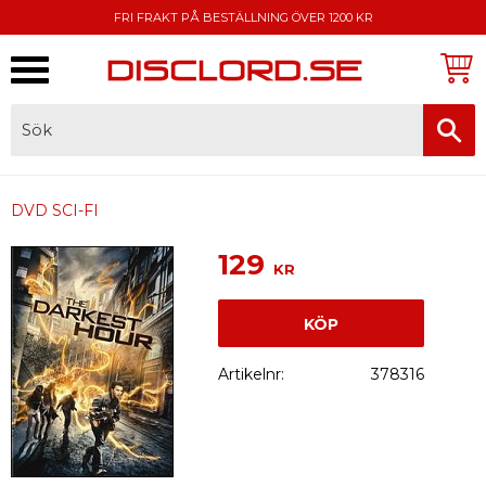
FRI FRAKT PÅ BESTÄLLNING ÖVER 1200 KR
Meny
FAKTURA, SWISH, KORTBETALNING
DVD SCI-FI
129
KR
KÖP
Artikelnr
378316