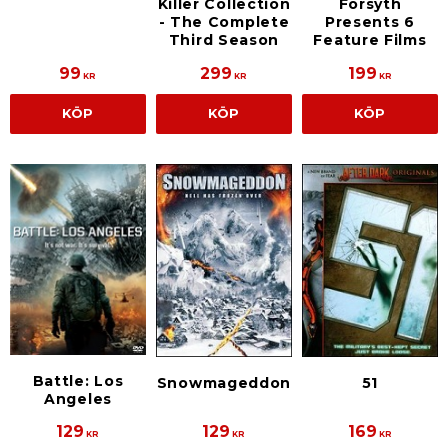
Killer Collection
Forsyth
- The Complete
Presents 6
Third Season
Feature Films
99
299
199
KR
KR
KR
KÖP
KÖP
KÖP
Battle: Los
Snowmageddon
51
Angeles
129
129
169
KR
KR
KR