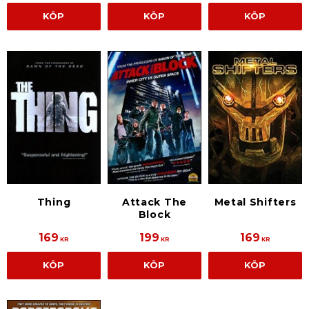
KÖP
KÖP
KÖP
Metal Shifters
Thing
Attack The
Block
169
199
169
KR
KR
KR
KÖP
KÖP
KÖP