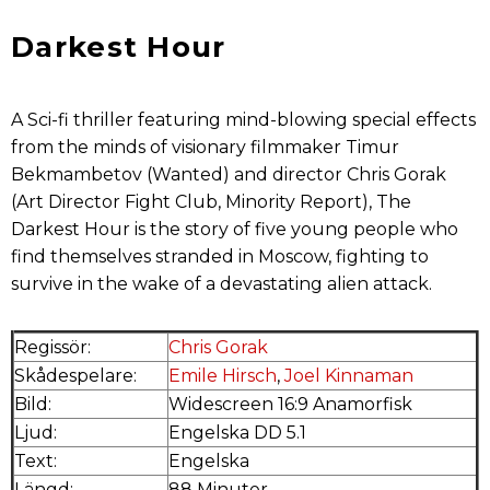
Darkest Hour
A Sci-fi thriller featuring mind-blowing special effects
from the minds of visionary filmmaker Timur
Bekmambetov (Wanted) and director Chris Gorak
(Art Director Fight Club, Minority Report), The
Darkest Hour is the story of five young people who
find themselves stranded in Moscow, fighting to
survive in the wake of a devastating alien attack.
Regissör:
Chris Gorak
Skådespelare:
Emile Hirsch
,
Joel Kinnaman
Bild:
Widescreen 16:9 Anamorfisk
Ljud:
Engelska DD 5.1
Text:
Engelska
Längd:
88 Minuter