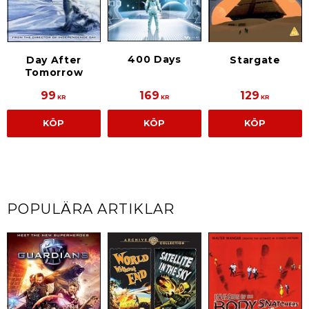
400 Days
Day After
Stargate
Tomorrow
99
169
129
KR
KR
KR
KÖP
KÖP
KÖP
POPULÄRA ARTIKLAR