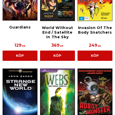
Guardians
World Without
Invasion Of The
End / Satellite
Body Snatchers
In The Sky
129
369
249
KR
KR
KR
KÖP
KÖP
KÖP