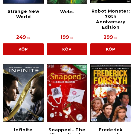
Robot Monster:
Strange New
Webs
70th
World
Anniversary
Edition
249
199
299
KR
KR
KR
KÖP
KÖP
KÖP
Infinite
Snapped - The
Frederick