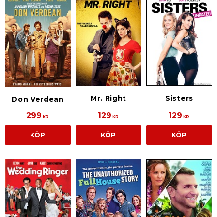
Sisters
Mr. Right
Don Verdean
299
129
129
KR
KR
KR
KÖP
KÖP
KÖP