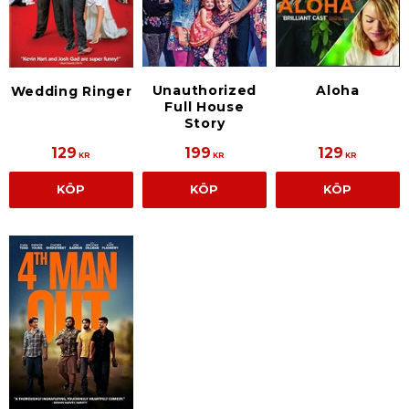
Unauthorized
Aloha
Wedding Ringer
Full House
Story
129
199
129
KR
KR
KR
KÖP
KÖP
KÖP