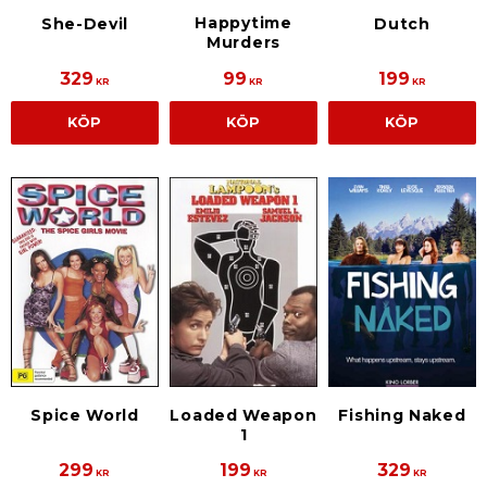
Happytime
She-Devil
Dutch
Murders
329
99
199
KR
KR
KR
KÖP
KÖP
KÖP
Spice World
Loaded Weapon
Fishing Naked
1
299
199
329
KR
KR
KR