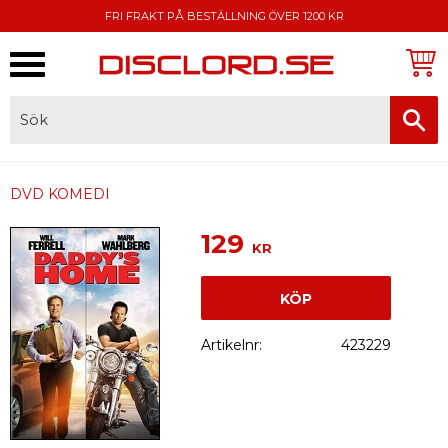
FRI FRAKT PÅ BESTÄLLNING ÖVER 1200 KR
Meny
FAKTURA, SWISH, KORTBETALNING
DVD KOMEDI
129
KR
KÖP
Artikelnr
423229