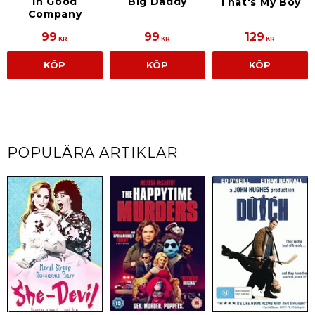
In Good
Big Daddy
That's My Boy
Company
99
99
129
KR
KR
KR
KÖP
KÖP
KÖP
POPULÄRA ARTIKLAR