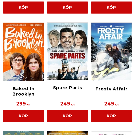
KÖP
KÖP
KÖP
Spare Parts
Baked In
Frosty Affair
Brooklyn
299
249
249
KR
KR
KR
KÖP
KÖP
KÖP