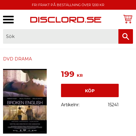
FRI FRAKT PÅ BESTÄLLNING ÖVER 1200 KR
Meny
FAKTURA, SWISH, KORTBETALNING
DVD DRAMA
199
KR
KÖP
Artikelnr
15241