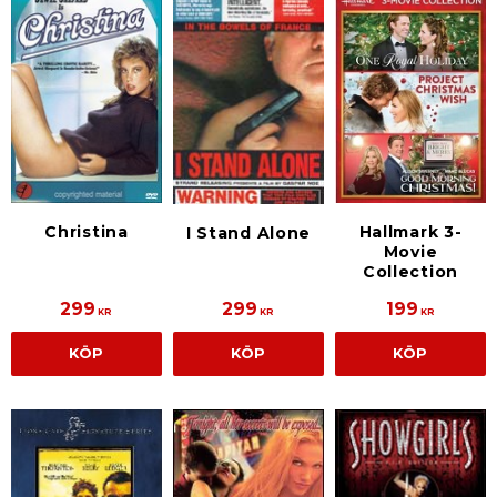
Christina
Hallmark 3-
I Stand Alone
Movie
Collection
299
299
199
KR
KR
KR
KÖP
KÖP
KÖP