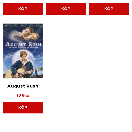
KÖP
KÖP
KÖP
August Rush
129
KR
KÖP