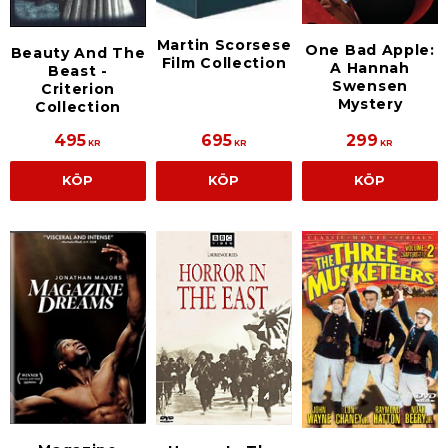
Martin Scorsese
One Bad Apple:
Beauty And The
Film Collection
A Hannah
Beast -
Swensen
Criterion
Mystery
Collection
495
695
299
KR
KR
KR
KÖP
KÖP
KÖP