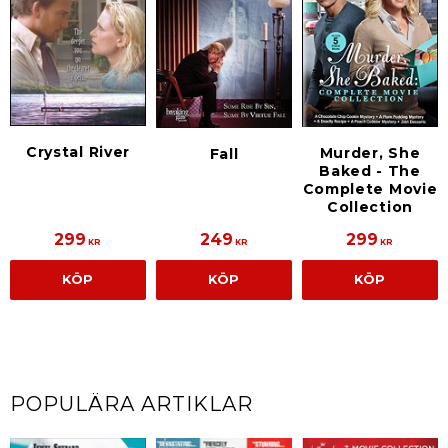
Crystal River
Murder, She
Fall
Baked - The
Complete Movie
Collection
299
249
299
KR
KR
KR
KÖP
KÖP
KÖP
POPULÄRA ARTIKLAR