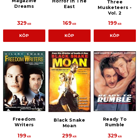
Magazine
Horror In The
Three
Dreams
East
Musketeers -
Vol. 2
329
169
199
KR
KR
KR
KÖP
KÖP
KÖP
Freedom
Ready To
Black Snake
Writers
Rumble
Moan
199
299
329
KR
KR
KR