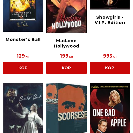
Showgirls -
V.I.P. Edition
Monster's Ball
Madame
Hollywood
129
199
995
KR
KR
KR
KÖP
KÖP
KÖP