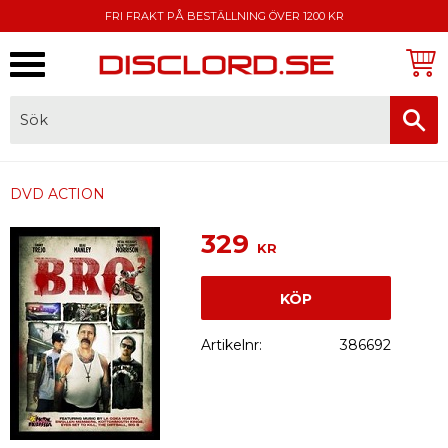
FRI FRAKT PÅ BESTÄLLNING ÖVER 1200 KR
Meny
FAKTURA, SWISH, KORTBETALNING
DVD ACTION
329
KR
KÖP
Artikelnr
386692