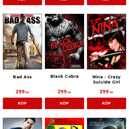
Black Cobra
Bad Ass
Nina - Crazy
Suicide Girl
299
299
299
KR
KR
KR
KÖP
KÖP
KÖP