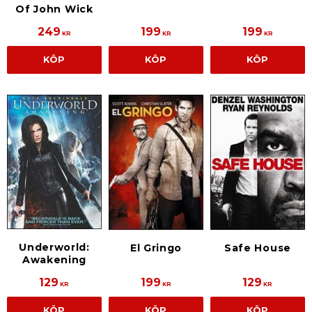
Of John Wick
249
199
199
KR
KR
KR
KÖP
KÖP
KÖP
Underworld:
El Gringo
Safe House
Awakening
129
199
129
KR
KR
KR
KÖP
KÖP
KÖP