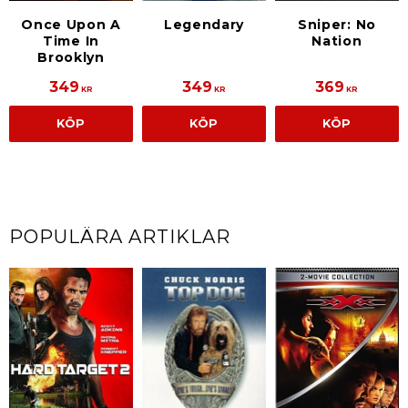
Once Upon A
Legendary
Sniper: No
Time In
Nation
Brooklyn
349
349
369
KR
KR
KR
KÖP
KÖP
KÖP
POPULÄRA ARTIKLAR