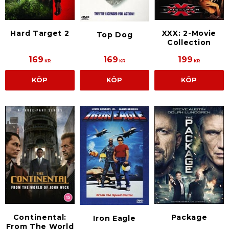
Hard Target 2
XXX: 2-Movie
Top Dog
Collection
169
169
199
KR
KR
KR
KÖP
KÖP
KÖP
Continental:
Package
Iron Eagle
From The World