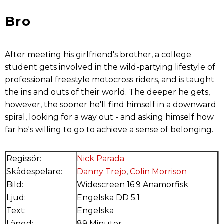
Bro
After meeting his girlfriend's brother, a college
student gets involved in the wild-partying lifestyle of
professional freestyle motocross riders, and is taught
the ins and outs of their world. The deeper he gets,
however, the sooner he'll find himself in a downward
spiral, looking for a way out - and asking himself how
far he's willing to go to achieve a sense of belonging.
Regissör:
Nick Parada
Skådespelare:
Danny Trejo
,
Colin Morrison
Bild:
Widescreen 16:9 Anamorfisk
Ljud:
Engelska DD 5.1
Text:
Engelska
Längd:
89 Minuter