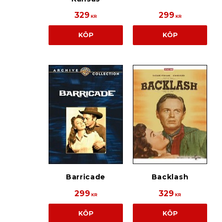
329
299
KR
KR
KÖP
KÖP
Barricade
Backlash
299
329
KR
KR
KÖP
KÖP