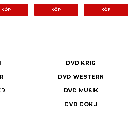
KÖP
KÖP
KÖP
I
DVD KRIG
ER
DVD WESTERN
ER
DVD MUSIK
DVD DOKU