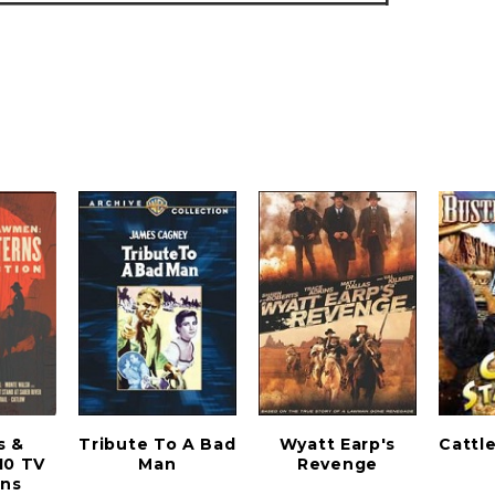
s &
Tribute To A Bad
Wyatt Earp's
Cattl
10 TV
Man
Revenge
ns