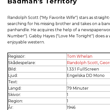
Badman's Territory
Randolph Scott ("My Favorite Wife") stars as straigh
searching for his missing brother and takes on a b
panhandle. He acquires the help of a newspaperwom
Number"). Gabby Hayes ("Love Me Tonight") does a wo
enjoyable western.
Regissör:
Tom Whelan
Skådespelare:
Randolph Scott
,
Geor
Bild:
1.33:1 FullScreen
Ljud:
Engelska DD Mono
Text:
.
Längd:
79 Minuter
Skivor:
1
Region:
1
År:
1946