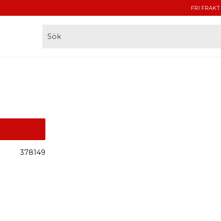
FRI FRAKT
378149