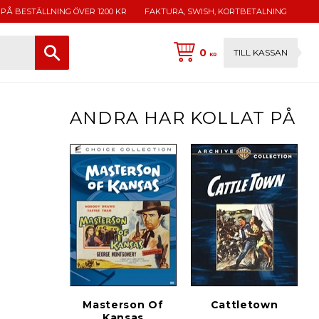
 PÅ BESTÄLLNING ÖVER 1200 KR
FAKTURA, SWISH, KORTBETALNING
0
TILL KASSAN
KR
ANDRA HAR KOLLAT PÅ
Masterson Of
Cattletown
Kansas