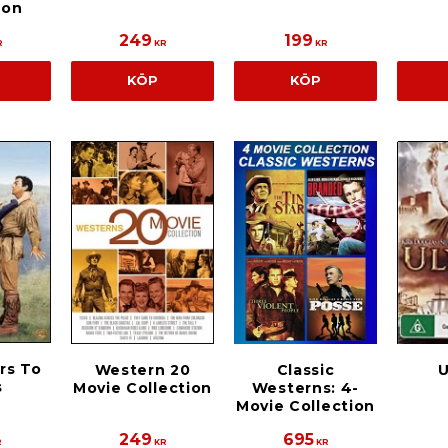
ion
249
199
R
KR
KR
KÖP
KÖP
rs To
Western 20
Classic
U
s
Movie Collection
Westerns: 4-
Movie Collection
249
695
R
KR
KR