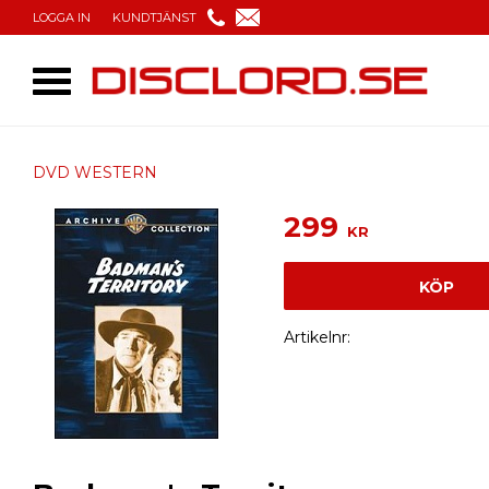
LOGGA IN
KUNDTJÄNST
DVD WESTERN
299
KR
KÖP
Artikelnr