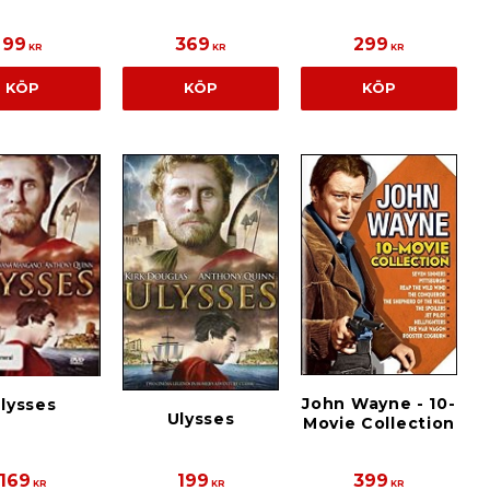
99
369
299
KR
KR
KR
KÖP
KÖP
KÖP
John Wayne - 10-
lysses
Ulysses
Movie Collection
169
199
399
KR
KR
KR