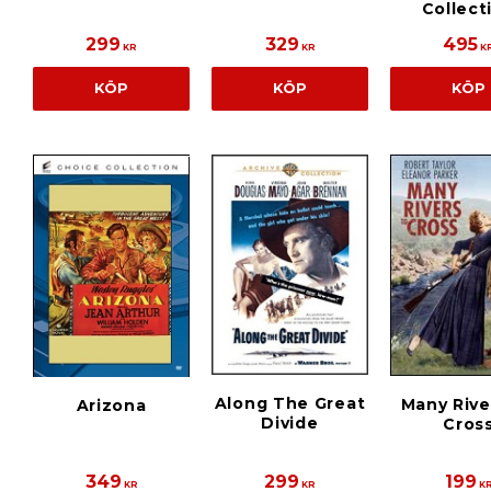
Collect
299
329
495
KR
KR
K
KÖP
KÖP
KÖP
Along The Great
Many Rive
Arizona
Divide
Cros
349
299
199
KR
KR
K